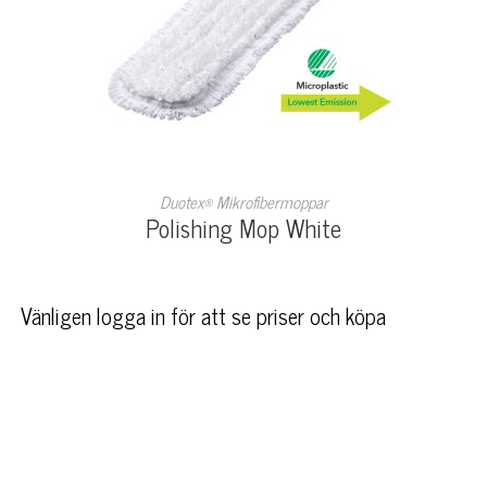
LÄS MER
Duotex® Mikrofibermoppar
Polishing Mop White
Vänligen logga in för att se priser och köpa