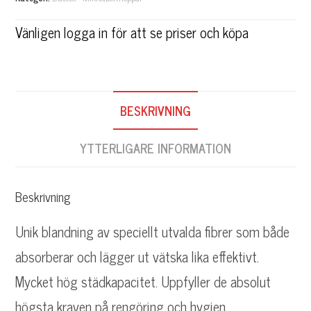
t
e
Vänligen logga in för att se priser och köpa
r
n
a
BESKRIVNING
t
YTTERLIGARE INFORMATION
i
v
Beskrivning
e
:
Unik blandning av speciellt utvalda fibrer som både
absorberar och lägger ut vätska lika effektivt.
Mycket hög städkapacitet. Uppfyller de absolut
högsta kraven på rengöring och hygien.