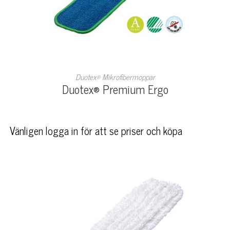
LÄS MER
Duotex® Mikrofibermoppar
Duotex® Premium Ergo
Vänligen logga in för att se priser och köpa