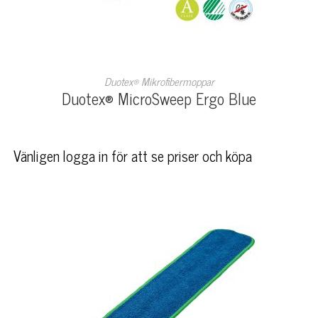
LÄS MER
Duotex® Mikrofibermoppar
Duotex® MicroSweep Ergo Blue
Vänligen logga in för att se priser och köpa