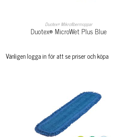
LÄS MER
Duotex® Mikrofibermoppar
Duotex® MicroWet Plus Blue
Vänligen logga in för att se priser och köpa