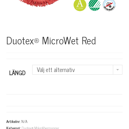
Duotex® MicroWet Red
Välj ett alternativ
LÄNGD
A
l
Artikelnr:
N/A
Kategori:
Duotex® Mikrofibermoppar