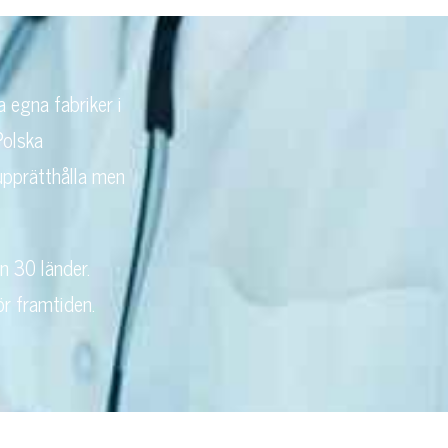
a egna fabriker i
Polska
 upprätthålla men
n 30 länder.
r framtiden.