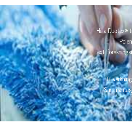
Hela Duotex® til
Polen
textilforsknings
Tillverknin
Sammantaget