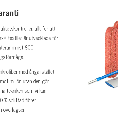
aranti
itetskontroller, allt för att
x® textiler är utvecklade för
anterar minst 800
ngsförmåga.
 mikrofiber med ånga istället
l mot miljön utan den gör
enna tekniken som vi kan
 % splittad fibrer.
en överlägsen