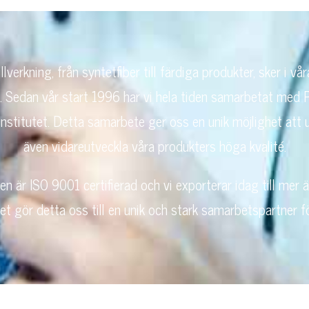
lverkning, från syntetfiber till färdiga produkter, sker i vår
. Sedan vår start 1996 har vi hela tiden samarbetat med 
institutet. Detta samarbete ger oss en unik möjlighet att
även vidareutveckla våra produkters höga kvalité.
gen är ISO 9001 certifierad och vi exporterar idag till mer ä
 gör detta oss till en unik och stark samarbetspartner fö