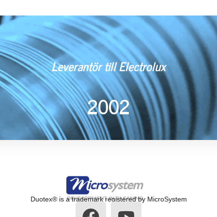
Leverantör till Electrolux
2002
Duotex® is a trademark registered by MicroSystem