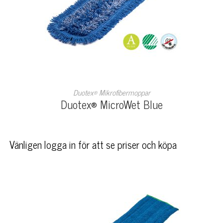
LÄS MER
Duotex® Mikrofibermoppar
Duotex® MicroWet Blue
Vänligen logga in för att se priser och köpa