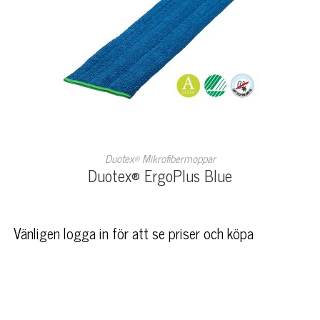
LÄS MER
Duotex® Mikrofibermoppar
Duotex® ErgoPlus Blue
Vänligen logga in för att se priser och köpa