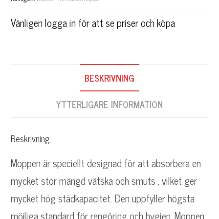
t
e
Vänligen logga in för att se priser och köpa
r
n
a
BESKRIVNING
t
YTTERLIGARE INFORMATION
i
v
Beskrivning
e
:
Moppen är speciellt designad för att absorbera en
mycket stor mängd vätska och smuts , vilket ger
mycket hög städkapacitet. Den uppfyller högsta
möjliga standard för rengöring och hygien. Moppen