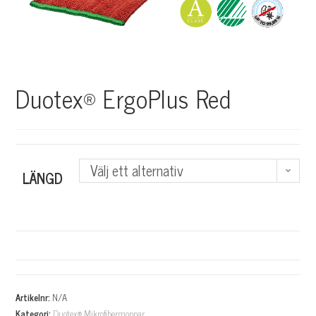
Duotex® ErgoPlus Red
Välj ett alternativ
LÄNGD
A
l
Artikelnr:
N/A
Kategori:
Duotex® Mikrofibermoppar