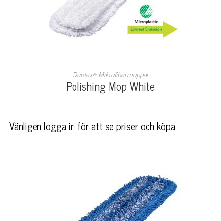
LÄS MER
Duotex® Mikrofibermoppar
Polishing Mop White
Vänligen logga in för att se priser och köpa