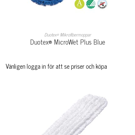
LÄS MER
Duotex® Mikrofibermoppar
Duotex® MicroWet Plus Blue
Vänligen logga in för att se priser och köpa