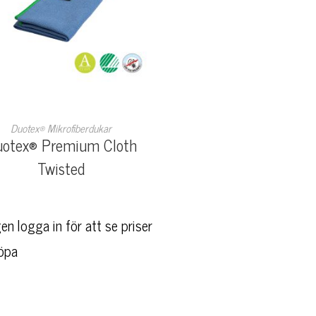
LÄS MER
Duotex® Mikrofiberdukar
otex® Premium Cloth
Twisted
en logga in för att se priser
öpa