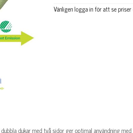
e
Vänligen logga in för att se prise
r
n
a
t
i
v
e
:
a dubbla dukar med två sidor ger optimal användning med 