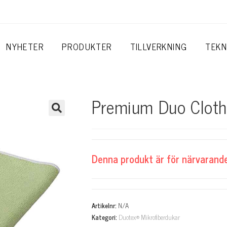
NYHETER
PRODUKTER
TILLVERKNING
TEKN
Premium Duo Cloth
Denna produkt är för närvarande s
A
l
Artikelnr:
N/A
t
Kategori:
Duotex® Mikrofiberdukar