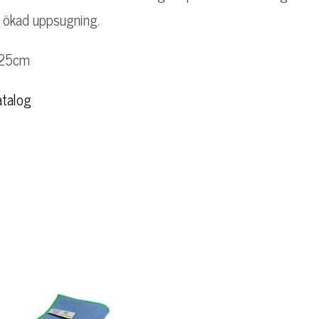
ökad uppsugning.
x25cm
atalog