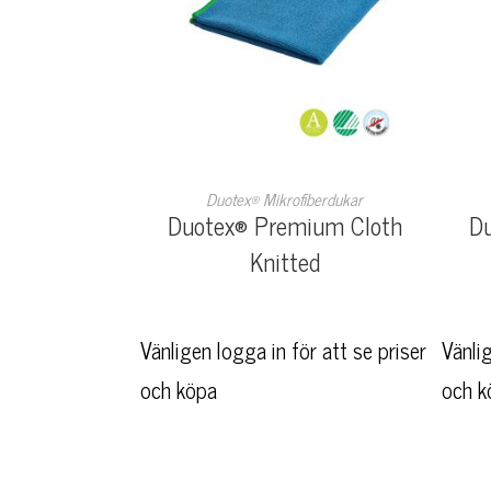
LÄS MER
Duotex® Mikrofiberdukar
Duotex® Premium Cloth
Du
Knitted
Vänligen logga in för att se priser
Vänlig
och köpa
och k