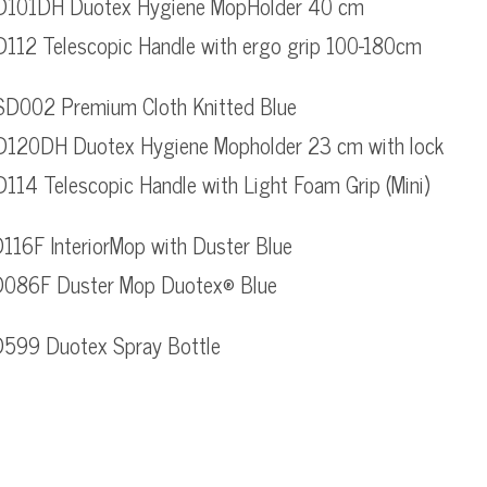
D101DH Duotex Hygiene MopHolder 40 cm
112 Telescopic Handle with ergo grip 100-180cm
SD002 Premium Cloth Knitted Blue
D120DH Duotex Hygiene Mopholder 23 cm with lock
114 Telescopic Handle with Light Foam Grip (Mini)
116F InteriorMop with Duster Blue
D086F Duster Mop Duotex® Blue
D599 Duotex Spray Bottle