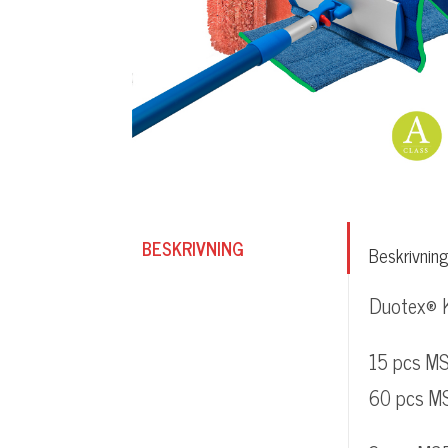
BESKRIVNING
Beskrivning
Duotex® Ke
15 pcs M
60 pcs M