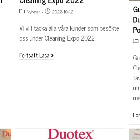
Gu
Nyheter
2022-10-12
Du
Vi vill tacka alla våra kunder som besökte
Po
oss under Cleaning Expo 2022.
Fortsätt Läsa
Gu
Cl
tä
ut
ma
For