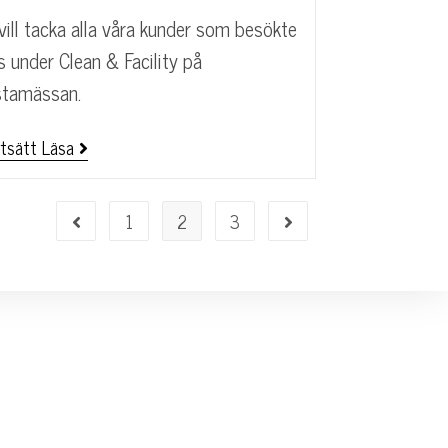
 vill tacka alla våra kunder som besökte
s under Clean & Facility på
stamässan.
tsätt Läsa
1
2
3