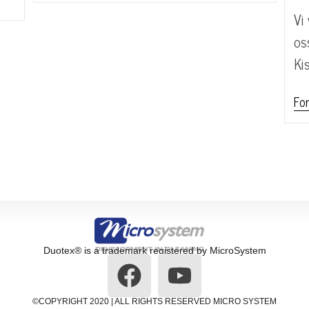
Vi
os
Ki
For
Duotex® is a trademark registered by MicroSystem
©COPYRIGHT 2020 | ALL RIGHTS RESERVED MICRO SYSTEM