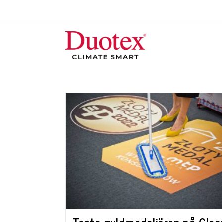
Testa guldmedaljören på Clea