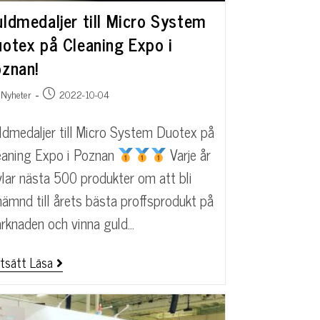
ldmedaljer till Micro System
otex på Cleaning Expo i
znan!
Nyheter
2022-10-04
ldmedaljer till Micro System Duotex på
eaning Expo i Poznan
Varje år
vlar nästa 500 produkter om att bli
nämnd till årets bästa proffsprodukt på
rknaden och vinna guld…
tsätt Läsa